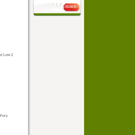
70.00 €
39
.95 €
ut Low 2
129
.95 €
 Fury