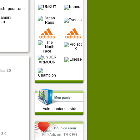
mesh pour une
 amorti
me)
lus 20
Votre panier est vide
99
.95 €
 2.0
F50 Adizéro TRX FG