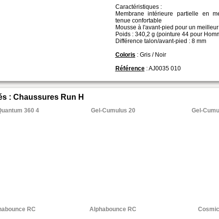
Caractéristiques :
Membrane intérieure partielle en 
tenue confortable
Mousse à l'avant-pied pour un meilleur
Poids : 340,2 g (pointure 44 pour Hom
Différence talon/avant-pied : 8 mm
Coloris
: Gris / Noir
Référence
: AJ0035 010
iés : Chaussures Run H
Quantum 360 4
Gel-Cumulus 20
Gel-Cumu
169
.95 €
99
.95 €
habounce RC
Alphabounce RC
Cosmic