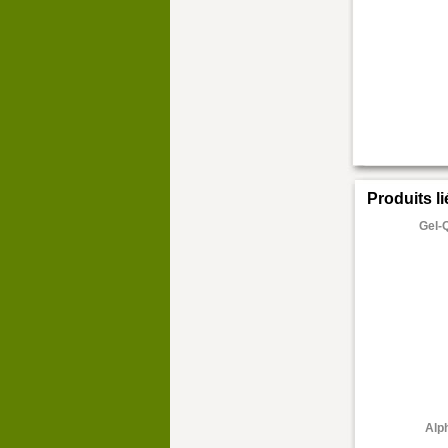
Produits l
Gel-
Alp