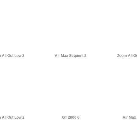
39
.95 €
39
.95 €
 All Out Low 2
Air Max Sequent 2
Zoom All O
129
.95 €
80
.00 €
 All Out Low 2
GT 2000 6
Air Max