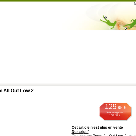
M
m All Out Low 2
129
.95 €
Prix magasin
140.00 €
Cet article n'est plus en vente
Descriptif
: