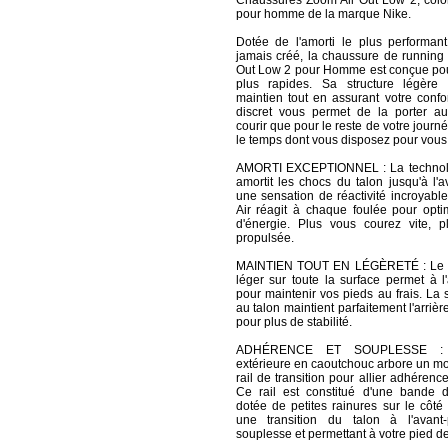
Chaussures Zoom All Out Low 2, colori
pour homme de la marque Nike.
Dotée de l'amorti le plus performan
jamais créé, la chaussure de running
Out Low 2 pour Homme est conçue pou
plus rapides. Sa structure légère
maintien tout en assurant votre confo
discret vous permet de la porter au
courir que pour le reste de votre journ
le temps dont vous disposez pour vous
AMORTI EXCEPTIONNEL : La technol
amortit les chocs du talon jusqu'à l'
une sensation de réactivité incroyabl
Air réagit à chaque foulée pour optim
d'énergie. Plus vous courez vite, p
propulsée.
MAINTIEN TOUT EN LÉGÈRETÉ : Le t
léger sur toute la surface permet à l'
pour maintenir vos pieds au frais. La s
au talon maintient parfaitement l'arrièr
pour plus de stabilité.
ADHÉRENCE ET SOUPLESSE : 
extérieure en caoutchouc arbore un mot
rail de transition pour allier adhérenc
Ce rail est constitué d'une bande 
dotée de petites rainures sur le côté
une transition du talon à l'avant
souplesse et permettant à votre pied de 