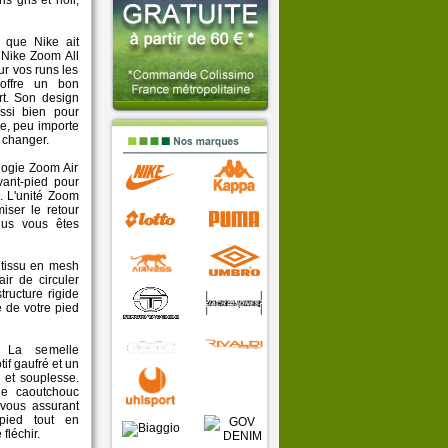
s gris et noir,
t que Nike ait
 Nike Zoom All
r vos runs les
 offre un bon
rt. Son design
ssi bien pour
ée, peu importe
 changer.
ogie Zoom Air
avant-pied pour
e. L'unité Zoom
iser le retour
lus vous êtes
issu en mesh
air de circuler
tructure rigide
e de votre pied
La semelle
if gaufré et un
e et souplesse.
de caoutchouc
 vous assurant
-pied tout en
fléchir.