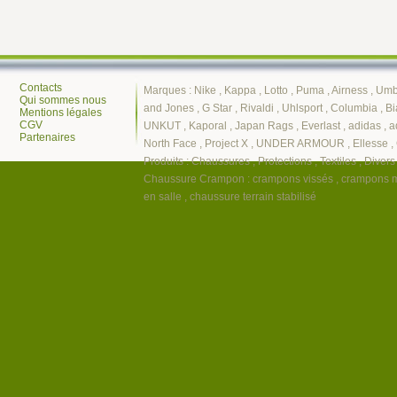
Contacts
Marques :
Nike
,
Kappa
,
Lotto
,
Puma
,
Airness
,
Umb
Qui sommes nous
and Jones
,
G Star
,
Rivaldi
,
Uhlsport
,
Columbia
,
Bi
Mentions légales
CGV
UNKUT
,
Kaporal
,
Japan Rags
,
Everlast
,
adidas
,
a
Partenaires
North Face
,
Project X
,
UNDER ARMOUR
,
Ellesse
,
Produits :
Chaussures
,
Protections
,
Textiles
,
Divers
Chaussure Crampon
:
crampons vissés
,
crampons 
en salle
,
chaussure terrain stabilisé