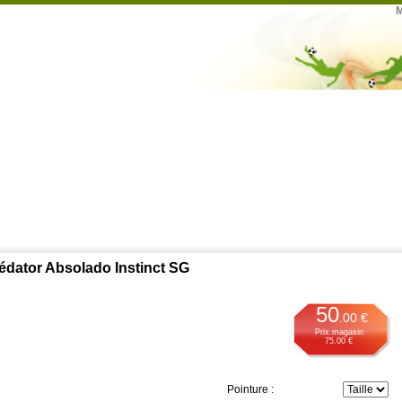
M
rédator Absolado Instinct SG
50
.00 €
Prix magasin
75.00 €
Pointure :