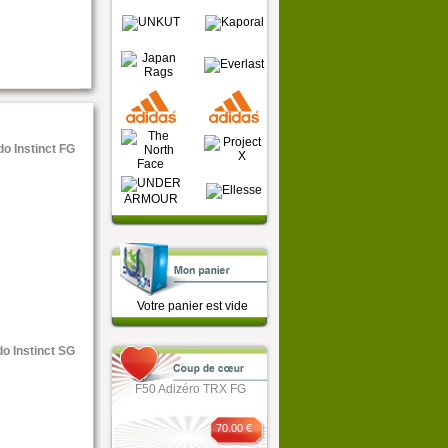
o Instinct FG
50
.00 €
Votre panier est vide
o Instinct SG
F50 Adizéro TRX FG
70.00 €