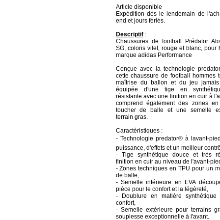
Article disponible
Expédition dès le lendemain de l'ach
end et jours fériés.
Descriptif
:
Chaussures de football Prédator Abs
SG, coloris vilet, rouge et blanc, pou
marque adidas Performance
Conçue avec la technologie predator
cette chaussure de football hommes 
maîtrise du ballon et du jeu jamais
équipée d'une tige en synthétiq
résistante avec une finition en cuir à l'
comprend également des zones en
toucher de balle et une semelle ex
terrain gras.
Caractéristiques :
- Technologie predator® à lavant-pie
puissance, d'effets et un meilleur contr
- Tige synthétique douce et très ré
finition en cuir au niveau de l'avant-pie
- Zones techniques en TPU pour un me
de balle,
- Semelle intérieure en EVA découpé
pièce pour le confort et la légèreté,
- Doublure en matière synthétique
confort,
- Semelle extérieure pour terrains gr
souplesse exceptionnelle à l'avant.