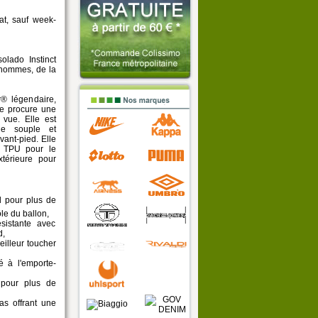
at, sauf week-
olado Instinct
r hommes, de la
® légendaire,
te procure une
 vue. Elle est
ue souple et
avant-pied. Elle
 TPU pour le
térieure pour
d pour plus de
ôle du ballon,
sistante avec
d,
illeur toucher
 à l'emporte-
 pour plus de
as offrant une