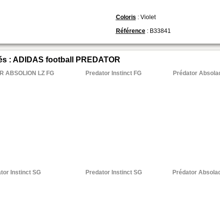
Coloris
: Violet
Référence
: B33841
iés : ADIDAS football PREDATOR
 ABSOLION LZ FG
Predator Instinct FG
Prédator Absolad
65
.00 €
169
.95 €
tor Instinct SG
Predator Instinct SG
Prédator Absolad