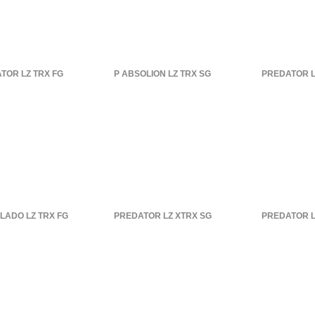
110
.00 €
80
.00 €
TOR LZ TRX FG
P ABSOLION LZ TRX SG
PREDATOR L
120
.00 €
70
.00 €
LADO LZ TRX FG
PREDATOR LZ XTRX SG
PREDATOR L